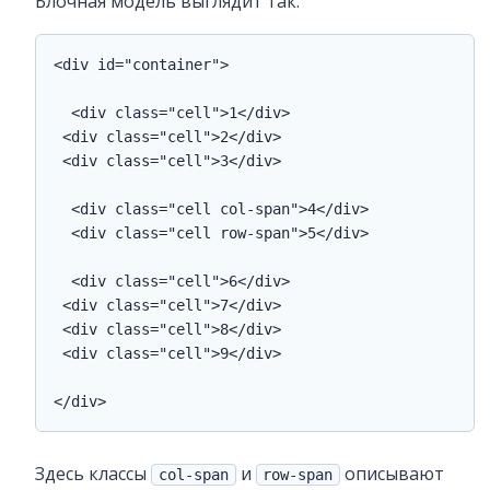
Блочная модель выглядит так:
<div id="container">

  <div class="cell">1</div>

 <div class="cell">2</div>

 <div class="cell">3</div>

  <div class="cell col-span">4</div>

  <div class="cell row-span">5</div>

  <div class="cell">6</div>

 <div class="cell">7</div>

 <div class="cell">8</div>

 <div class="cell">9</div>

</div>
Здесь классы
и
описывают
col-span
row-span