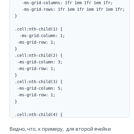
   -ms-grid-columns: 1fr 1em 1fr 1em 1fr;

   -ms-grid-rows: 1fr 1em 1fr 1em 1fr 1em 1fr;

}

.cell:nth-child(1) {

  -ms-grid-column: 1;

 -ms-grid-row: 1;

}

.cell:nth-child(2) {

 -ms-grid-column: 3;

 -ms-grid-row: 1;

}

.cell:nth-child(3) {

 -ms-grid-column: 5;

 -ms-grid-row: 1;

}

.cell:nth-child(4) {

 -ms-grid-column: 1;

 -ms-grid-row: 3;

Видно, что, к примеру, для второй ячейки