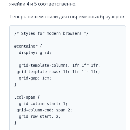
ячейки 4 и 5 соответственно.
Теперь пишем стили для современных браузеров:
/* Styles for modern browsers */

#container {  

  display: grid;

  grid-template-columns: 1fr 1fr 1fr;

 grid-template-rows: 1fr 1fr 1fr 1fr;

  grid-gap: 1em;

}

.col-span {

  grid-column-start: 1;

 grid-column-end: span 2;

  grid-row-start: 2;  

}
