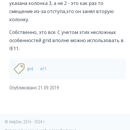
  -ms-grid-column-span:3;

указана колонка 3, а не 2 - это как раз то
}

смещение из-за отступа,это он занял вторую
.cell:nth-child(5) {

колонку.
  -ms-grid-column: 5;

 -ms-grid-row: 3;

Собственно, это все. С учетом этих несложных
  -ms-grid-row-span:7;

}

особенностей grid вполне можно использовать в
IE11.
.cell:nth-child(6) {

 -ms-grid-column: 1;

 -ms-grid-row: 5;

grid
ie11
}

.cell:nth-child(7) {

 -ms-grid-column: 3;

Опубликовано
21.09.2019
 -ms-grid-row: 5;

}

.cell:nth-child(8) {

 -ms-grid-column: 1;

 -ms-grid-row: 7;

© HelpDev, 2016 - 2024 г.
}
