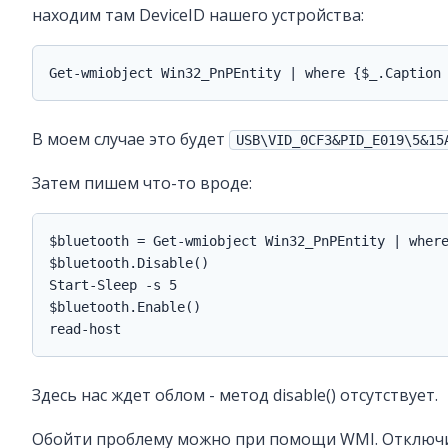
находим там DeviceID нашего устройства:
Get-wmiobject Win32_PnPEntity | where {$_.Caption
В моем случае это будет
USB\VID_0CF3&PID_E019\5&15
Затем пишем что-то вроде:
$bluetooth = Get-wmiobject Win32_PnPEntity | where
$bluetooth.Disable()

Start-Sleep -s 5

$bluetooth.Enable()

read-host
Здесь нас ждет облом - метод disable() отсутствует.
Обойти проблему можно при помощи WMI. Отключи