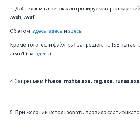
3. Добавляем в список контролируемых расширени
.wsh, .wsf
Об этом
здесь
,
здесь
и
здесь
.
Кроме того, если файл .ps1 запрещён, то ISE пытае
.psm1
(см.
здесь
)
4. Запрешаем
hh.exe, mshta.exe, reg.exe, runas.exe
5. При желании использовать правила сертификато